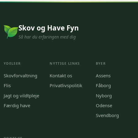
Skov og Have Fyn
Så har du erfaringen med dig
YDELSER
NYTTIGE LINKS
BYER
Skovforvaltning
Kontakt os
Assens
Flis
Privatlivspolitik
Fåborg
Jagt og vildtpleje
Nyborg
Færdig have
Odense
Svendborg